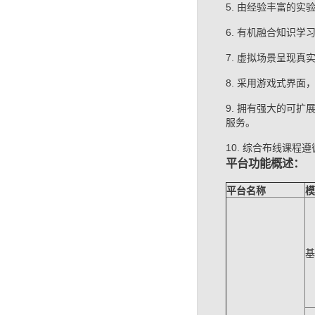
5. 由经验丰富的
6. 有机融合知识
7. 虚拟场景呈现
8. 采用游戏式界
9. 拥有强大的可
服务。
10. 综合布线课
平台功能概述：
平台名称
模
基