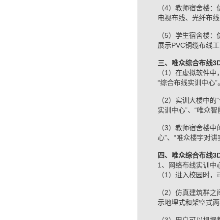
（4）教师宿舍楼：
电视布线、光纤布线
（5）学生宿舍楼：
展示PVC铜缆布线
三、唯众综合布线3
（1）在虚拟软件中
“综合布线实训中心”
（2）实训大楼中的
实训中心”、“唯众智
（3）教师宿舍楼中
心”、“唯众楼宇对讲
四、唯众综合布线3
1、网络布线实训中
（1）进入校园时，
（2）仿真建筑群之
示地埋式和架空式两