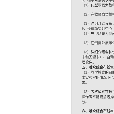
8、楼宇对讲实训中
（1）典型场景为教
（2）在教师宿舍楼
（3）详细介绍设备
9、停车场实训中心
（1）典型场景为倒
（2）在倒闸处展示
（3）详细介绍各种
卡和无源卡）、自动
理软件。
五、唯众综合布线3
（1）教学模式的目
离实验室的情况下也
果。
（2）考核模式在教
操作者不能随意选择
分。
六、唯众综合布线3